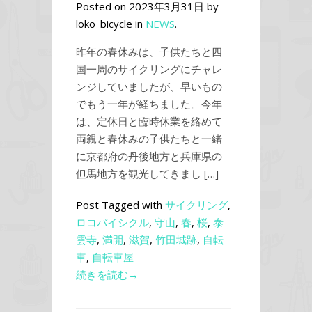
Posted on 2023年3月31日 by
loko_bicycle in
NEWS
.
昨年の春休みは、子供たちと四
国一周のサイクリングにチャレ
ンジしていましたが、早いもの
でもう一年が経ちました。今年
は、定休日と臨時休業を絡めて
両親と春休みの子供たちと一緒
に京都府の丹後地方と兵庫県の
但馬地方を観光してきまし […]
Post Tagged with
サイクリング
,
ロコバイシクル
,
守山
,
春
,
桜
,
泰
雲寺
,
満開
,
滋賀
,
竹田城跡
,
自転
車
,
自転車屋
続きを読む→