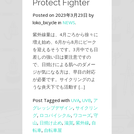
Protect Fighter
Posted on 2023年3月23日 by
loko_bicycle in
NEWS
.
紫外線量は、4月ごろから徐々に
増え始め、6月から8月にピーク
を迎えるそうです。3月中でも日
差しの強い日は要注意ですの
で、日焼けによる肌へのダメー
ジが気になる方は、早目の対応
が必要です。サイクリングのよ
うな炎天下でも活動す […]
Post Tagged with
UVA
,
UVB
,
ア
グレッシブデザイン
,
サイクリン
グ
,
ロコバイシクル
,
ワコーズ
,
守
山
,
日焼け止め
,
滋賀
,
紫外線
,
自
転車
,
自転車屋