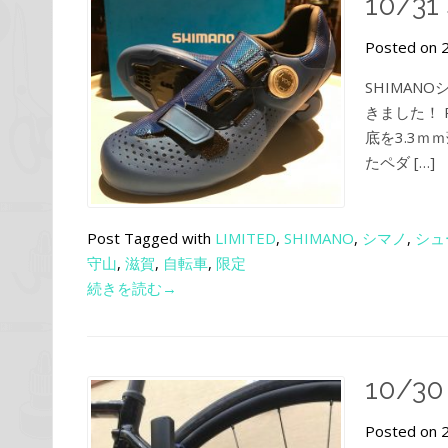
10/31
Posted on 
SHIMAN
きました！ 
底を3.3
たペダ […]
Post Tagged with
LIMITED
,
SHIMANO
,
シマノ
,
シュ
守山
,
滋賀
,
自転車
,
限定
続きを読む→
10/30
Posted on 