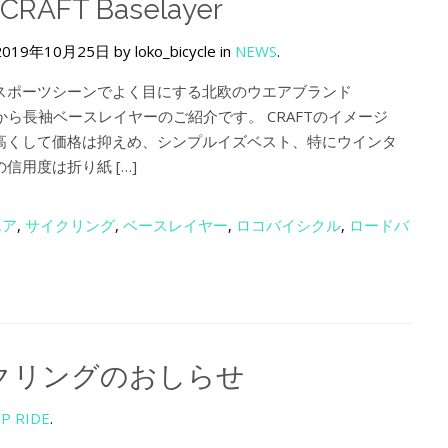
 CRAFT Baselayer
2019年10月25日 by loko_bicycle in
NEWS
.
スポーツシーンでよく目にする北欧のウエアブランド
」から長袖ベースレイヤーのご紹介です。 CRAFTのイメージ
高くして価格は抑えめ、シンプルイズベスト、特にウインタ
信用度は折り紙 […]
エア
,
サイクリング
,
ベースレイヤー
,
ロコバイシクル
,
ロードバ
サイクリングのおしらせ
P RIDE
.