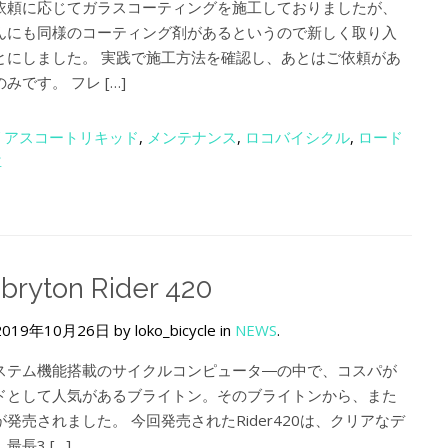
依頼に応じてガラスコーティングを施工しておりましたが、
んにも同様のコーティング剤があるというので新しく取り入
とにしました。 実践で施工方法を確認し、あとはご依頼があ
みです。 フレ […]
リアスコートリキッド
,
メンテナンス
,
ロコバイシクル
,
ロード
車
bryton Rider 420
2019年10月26日 by loko_bicycle in
NEWS
.
ステム機能搭載のサイクルコンピュータ―の中で、コスパが
ドとして人気があるブライトン。そのブライトンから、また
発売されました。 今回発売されたRider420は、クリアなデ
長3 […]