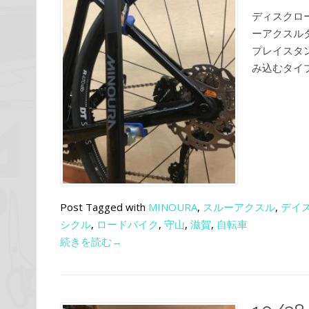
ディスクロ
ーアクスル
プレイスタ
み込むタイプ
Post Tagged with
MINOURA
,
スルーアクスル
,
デイ
シクル
,
ロードバイク
,
守山
,
滋賀
,
自転車
続きを読む→