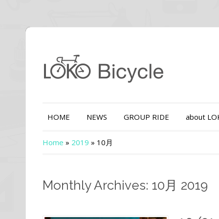
HOME
NEWS
GROUP RIDE
about L
Home
»
2019
»
10月
Monthly Archives: 10月 2019