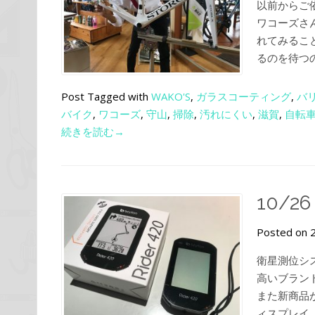
以前からご
ワコーズさ
れてみるこ
るのを待つの
Post Tagged with
WAKO'S
,
ガラスコーティング
,
バ
バイク
,
ワコーズ
,
守山
,
掃除
,
汚れにくい
,
滋賀
,
自転
続きを読む→
10/26 
Posted on 
衛星測位シ
高いブラン
また新商品が
ィスプレイ、最