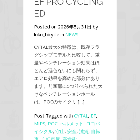
EF PRO CYCLING
ED
Posted on 2026年5月31日 by
loko_bicycle in
NEWS
.
CYTAL最大の特徴は、既存フラ
グシップモデルと比較して、重
量やベンチレーション効果はほ
とんど遜色ないにも関わらず、
エアロ効果を高めた部分にあり
ます。前頭部に5つ並べられた大
きなベンチレーションホール
は、POCのサイクリ […]
Post Tagged with
CYTAL
,
EF
,
MIPS
,
POC
,
ヘルメット
,
ロコバ
イシクル
,
守山
,
安全
,
滋賀
,
自転
車
,
自転車屋
,
高性能