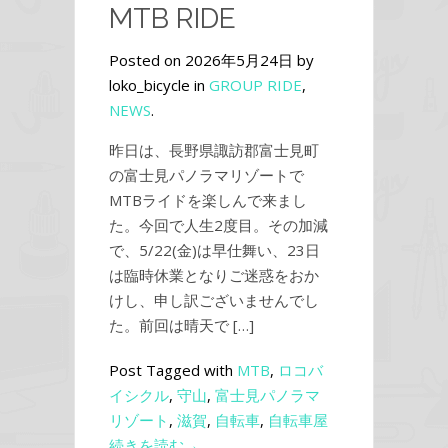
MTB RIDE
Posted on 2026年5月24日 by
loko_bicycle in
GROUP RIDE
,
NEWS
.
昨日は、長野県諏訪郡富士見町
の富士見パノラマリゾートで
MTBライドを楽しんで来まし
た。今回で人生2度目。その加減
で、5/22(金)は早仕舞い、23日
は臨時休業となりご迷惑をおか
けし、申し訳ございませんでし
た。前回は晴天で […]
Post Tagged with
MTB
,
ロコバ
イシクル
,
守山
,
富士見パノラマ
リゾート
,
滋賀
,
自転車
,
自転車屋
続きを読む→