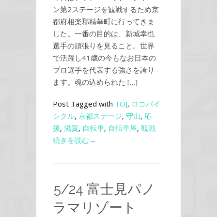
ン第2ステージを観戦するため京
都府相楽郡精華町に行ってきま
した。一番の目的は、新城幸也
選手の頑張りを見ること。世界
で活躍し41歳の今もなお日本の
プロ選手を代表する強さを誇り
ます。魂の込められた […]
Post Tagged with
TOJ
,
ロコバイ
シクル
,
京都ステージ
,
守山
,
応
援
,
滋賀
,
自転車
,
自転車屋
,
観戦
続きを読む→
5/24 富士見パノ
ラマリゾート