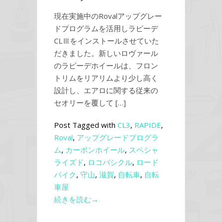
現在実施中のRovalアップグレー
ドプログラムを活用しラピーデ
CLⅢをインストールさせていた
だきました。新しいロヴァール
のラピーデホイールは、フロン
トリムをリアリムより少し高く
設計し、エアロに関する従来の
セオリーを覆して […]
Post Tagged with
CL3
,
RAPIDE
,
Roval
,
アップグレードプログラ
ム
,
カーボンホイール
,
スペシャ
ライズド
,
ロコバシクル
,
ロード
バイク
,
守山
,
滋賀
,
自転車
,
自転
車屋
続きを読む→