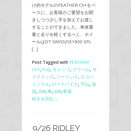
け的モデルのFEATHER CX+をベ
ースに、お客様のご要望をお聞
きしつつ少し手を加えてお渡し
することができました。車体重
量と走りを軽くするべく、ホイ
ールはDT SWISSのE1800 SPL
[…]
Post Tagged with
FEATHER
CX+
,
FUJI
,
キャンプ
,
グラベル
,
サ
イクリング
,
ツーリング
,
ロコバ
イシクル
,
ロードバイク
,
守山
,
滋
賀
,
自転車
,
自転車屋
続きを読む→
9/26 RIDLEY