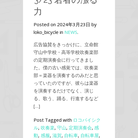
力
Posted on 2024年3月23日 by
loko_bicycle in
NEWS
.
広告協賛をきっかけに、立命館
守山中学校・高等学校吹奏楽部
の定期演奏会に行ってきまし
た。僕の古い感覚では、吹奏楽
部＝楽器を演奏するのみだと思
っていたのですが、彼らは楽器
を演奏するだけでなく、演じ
る、歌う、踊る、行進するなど
[…]
Post Tagged with
ロコバイシク
ル
,
吹奏楽
,
守山
,
定期演奏会
,
感
動
,
感服
,
滋賀
,
自転車
,
自転車屋
,