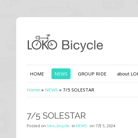
HOME
NEWS
GROUP RIDE
about L
Home
»
NEWS
»
7/5 SOLESTAR
7/5 SOLESTAR
Posted on
loko_bicycle
in
NEWS
on
7月 5, 2024