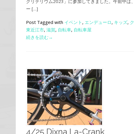
クリテリウム2023」に参加してきました。午前中は
ー […]
Post Tagged with
イベント
,
エンデューロ
,
キッズ
,
東近江市
,
滋賀
,
自転車
,
自転車屋
続きを読む→
4/25 Dixna La-Crank