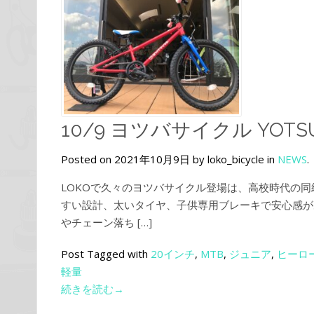
10/9 ヨツバサイクル YOTSUB
Posted on 2021年10月9日 by loko_bicycle in
NEWS
.
LOKOで久々のヨツバサイクル登場は、高校時代の
すい設計、太いタイヤ、子供専用ブレーキで安心感が
やチェーン落ち […]
Post Tagged with
20インチ
,
MTB
,
ジュニア
,
ヒーロ
軽量
続きを読む→