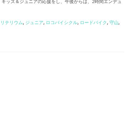
、キッズ＆ジュニアの応援をし、午後からは、2時間エンデュ
クリテリウム
,
ジュニア
,
ロコバイシクル
,
ロードバイク
,
守山
,