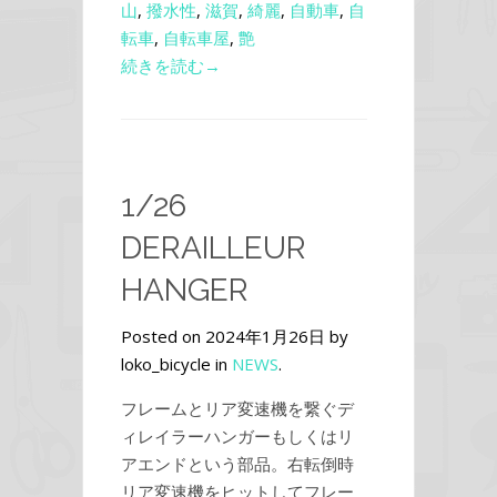
山
,
撥水性
,
滋賀
,
綺麗
,
自動車
,
自
転車
,
自転車屋
,
艶
続きを読む→
1/26
DERAILLEUR
HANGER
Posted on 2024年1月26日 by
loko_bicycle in
NEWS
.
フレームとリア変速機を繋ぐデ
ィレイラーハンガーもしくはリ
アエンドという部品。右転倒時
リア変速機をヒットしてフレー