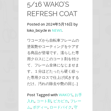
5/16 WAKO’S
REFRESH COAT
Posted on 2024年5月16日 by
loko_bicycle in
NEWS
.
ワコーズから自転車フレームの
塗装艶やコーティングをケアす
る商品が登場です。濡らした専
用クロスにこのコート剤を付け
て、フレーム全体になじませま
す。１分ほどたったら硬く絞っ
た専用クロスで仕上げ拭きする
だけ。汚れの除去や艶の回 […]
Post Tagged with
WAKO'S
,
お手
入れ
,
コート剤
,
ピカピカ
,
フレー
ム
,
ボディー
,
ロードバイク
,
守