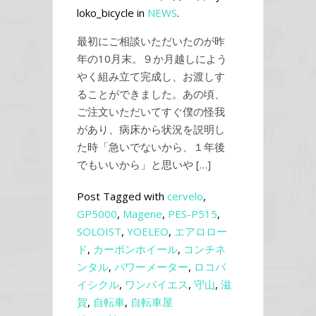
loko_bicycle in
NEWS
.
最初にご相談いただいたのが昨
年の10月末。９か月越しによう
やく組み立て完成し、お渡しす
ることができました。あの頃、
ご注文いただいてすぐ僕の怪我
があり、病床から状況を説明し
た時「急いでないから、１年後
でもいいから」と思いや […]
Post Tagged with
cervelo
,
GP5000
,
Magene
,
PES-P515
,
SOLOIST
,
YOELEO
,
エアロロー
ド
,
カーボンホイール
,
コンチネ
ンタル
,
パワーメーター
,
ロコバ
イシクル
,
ワンバイエス
,
守山
,
滋
賀
,
自転車
,
自転車屋