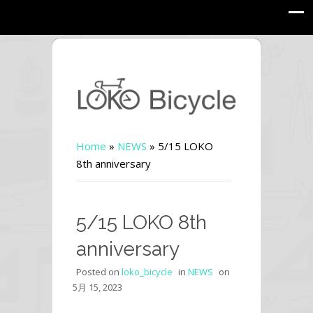
Home
»
NEWS
»
5/15 LOKO
8th anniversary
5/15 LOKO 8th
anniversary
Posted on
loko_bicycle
in
NEWS
on
5月 15, 2023