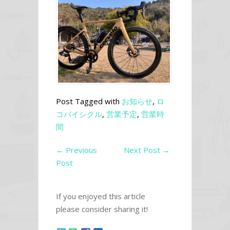
Post Tagged with
お知らせ
,
ロ
コバイシクル
,
営業予定
,
営業時
間
←
Previous
Next Post
→
Post
If you enjoyed this article
please consider sharing it!