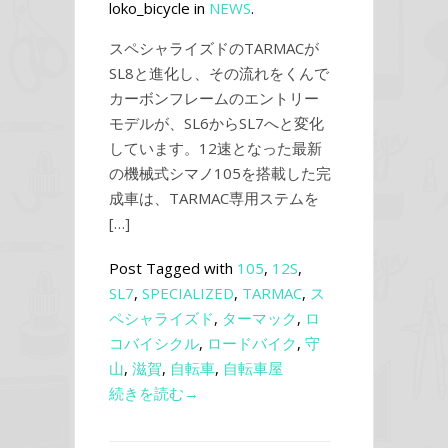
loko_bicycle in
NEWS
.
スペシャライズドのTARMACが
SL8と進化し、その流れをくんで
カーボンフレームのエントリー
モデルが、SL6からSL7へと変化
しています。12速となった最新
の機械式シマノ105を搭載した完
成車は、TARMAC専用ステムを
[…]
Post Tagged with
105
,
12S
,
SL7
,
SPECIALIZED
,
TARMAC
,
ス
ペシャライズド
,
ターマック
,
ロ
コバイシクル
,
ロードバイク
,
守
山
,
滋賀
,
自転車
,
自転車屋
続きを読む→