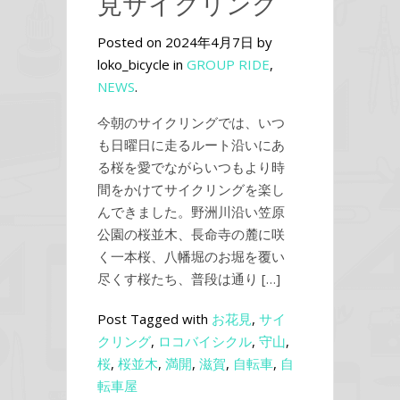
見サイクリング
Posted on 2024年4月7日 by
loko_bicycle in
GROUP RIDE
,
NEWS
.
今朝のサイクリングでは、いつ
も日曜日に走るルート沿いにあ
る桜を愛でながらいつもより時
間をかけてサイクリングを楽し
んできました。野洲川沿い笠原
公園の桜並木、長命寺の麓に咲
く一本桜、八幡堀のお堀を覆い
尽くす桜たち、普段は通り […]
Post Tagged with
お花見
,
サイ
クリング
,
ロコバイシクル
,
守山
,
桜
,
桜並木
,
満開
,
滋賀
,
自転車
,
自
転車屋