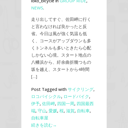
loko_bicycle in
GROUP RIDE
,
NEWS
.
走り出してすぐ、佐田岬に行く
と言わなければ良かったと反
省。今日は風が強く気温も低
く、コースがアップダウンも多
くトンネルも多いときたら心配
しかない心境。スタート地点の
八幡浜から、紆余曲折幾つもの
坂を越え、スタートから4時間
[…]
Post Tagged with
サイクリング
,
ロコバイシクル
,
ロードバイク
,
伊予
,
佐田岬
,
四国一周
,
四国最西
端
,
守山
,
愛媛
,
桜
,
滋賀
,
自転車
,
自転車屋
続きを読む→