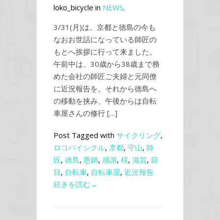
loko_bicycle in
NEWS
.
3/31(月)は、京都と徳島の今も
なおお世話になっている師匠の
もとへ挨拶に行って来ました。
午前中は、30歳から38歳まで務
めた会社の師匠ご夫婦と元同僚
に近況報告を。それから徳島へ
の移動を挟み、午後からは自転
車屋さんの修行 […]
Post Tagged with
サイクリング
,
ロコバイシクル
,
京都
,
守山
,
師
匠
,
徳島
,
恩師
,
感謝
,
桜
,
滋賀
,
節
目
,
自転車
,
自転車屋
,
近況報告
続きを読む→