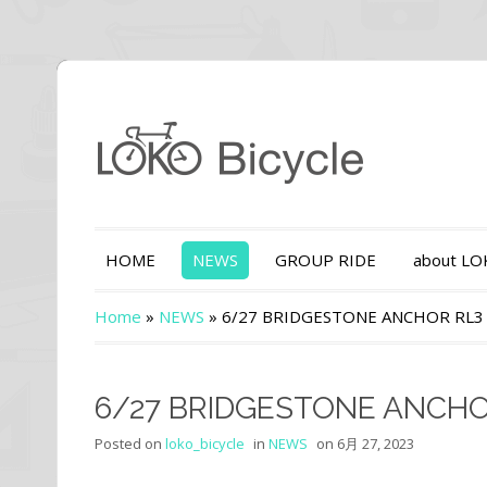
HOME
NEWS
GROUP RIDE
about L
Home
»
NEWS
»
6/27 BRIDGESTONE ANCHOR RL3
6/27 BRIDGESTONE ANCHO
Posted on
loko_bicycle
in
NEWS
on
6月 27, 2023