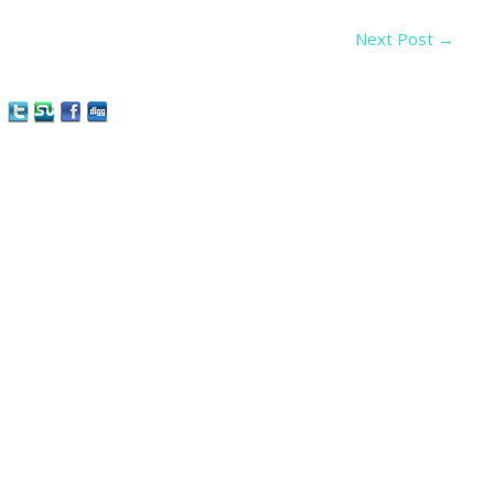
Next Post
→