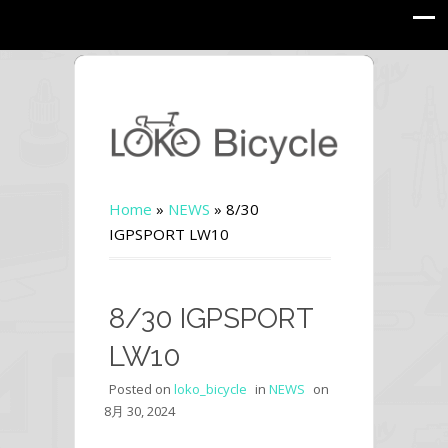
Home
»
NEWS
»
8/30
IGPSPORT LW10
8/30 IGPSPORT
LW10
Posted on
loko_bicycle
in
NEWS
on
8月 30, 2024