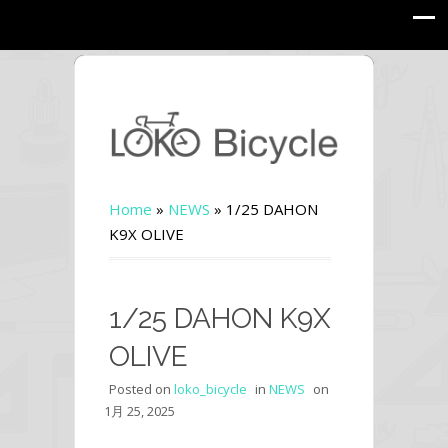
Home
»
NEWS
»
1/25 DAHON
K9X OLIVE
1/25 DAHON K9X
OLIVE
Posted on
loko_bicycle
in
NEWS
on
1月 25, 2025