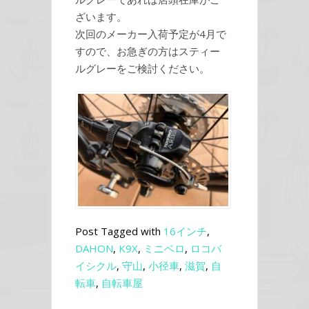
ざいます。
次回のメーカー入荷予定が4月で
すので、お急ぎの方はスティー
ルグレーをご検討ください。
Post Tagged with
16インチ
,
DAHON
,
K9X
,
ミニベロ
,
ロコバ
イシクル
,
守山
,
小径車
,
滋賀
,
自
転車
,
自転車屋