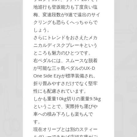
地巡行も登坂能力も丁度良い塩
梅、変速段数が9速で遠出のサイ
クリングも恐らくへっちゃらで
しょう。
さらにトレンドをおさえたメカ
ニカルディスクブレーキという
ところも魅力のひとつです。
右ペダルには、スムースな脱着
が可能な三ヶ島ペダルのUX-D
One Side Ezyが標準装備され、
折り畳みやすさだけでなく堅牢
性にも配慮されています。
しかも重量10kg切りの重量9.5kg
ということで、実際持ち運びや
車への積み下ろしも楽ちんで
す。
現在オリーブとは別のスティー
ルグレーであれば店頭在庫がご