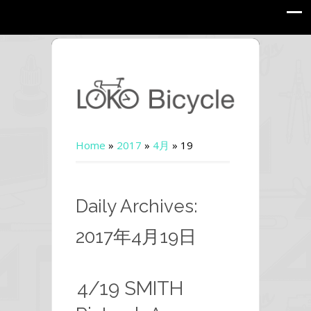
Home
»
2017
»
4月
»
19
Daily Archives:
2017年4月19日
4/19 SMITH