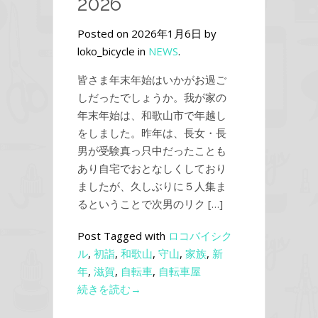
2026
Posted on 2026年1月6日 by
loko_bicycle in
NEWS
.
皆さま年末年始はいかがお過ご
しだったでしょうか。我が家の
年末年始は、和歌山市で年越し
をしました。昨年は、長女・長
男が受験真っ只中だったことも
あり自宅でおとなしくしており
ましたが、久しぶりに５人集ま
るということで次男のリク […]
Post Tagged with
ロコバイシク
ル
,
初詣
,
和歌山
,
守山
,
家族
,
新
年
,
滋賀
,
自転車
,
自転車屋
続きを読む→