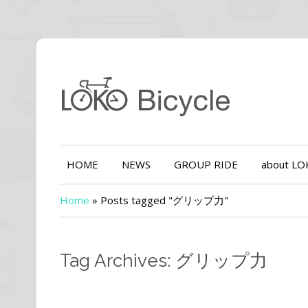
HOME
NEWS
GROUP RIDE
about L
Home
»
Posts tagged "グリップ力"
Tag Archives: グリップ力