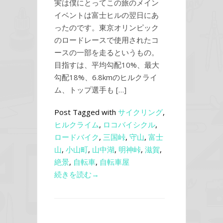
実は僕にとってこの旅のメイン
イベントは富士ヒルの翌日にあ
ったのです。東京オリンピック
のロードレースで使用されたコ
ースの一部を走るというもの。
目指すは、平均勾配10%、最大
勾配18%、6.8kmのヒルクライ
ム、トップ選手も […]
Post Tagged with
サイクリング
,
ヒルクライム
,
ロコバイシクル
,
ロードバイク
,
三国峠
,
守山
,
富士
山
,
小山町
,
山中湖
,
明神峠
,
滋賀
,
絶景
,
自転車
,
自転車屋
続きを読む→