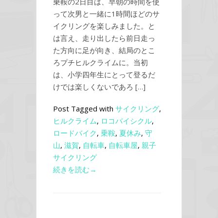
乗鞍の2日目は、早朝の時間を使
って次男と一緒に1時間ほどのサ
イクリングを楽しみました。と
は言え、走り出したら前日走っ
た方向に足が向き、結局のとこ
ろプチヒルクライムに。当初
は、小学四年生にとって登るだ
けでは楽しくないであろ […]
Post Tagged with
サイクリング
,
ヒルクライム
,
ロコバイシクル
,
ロードバイク
,
乗鞍
,
夏休み
,
守
山
,
滋賀
,
自転車
,
自転車屋
,
親子
サイクリング
続きを読む→