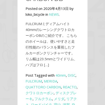
Posted on 2020年4月13日 by
loko_bicycle in
NEWS
.
FULCRUMミディアムハイト
40mmのレーシングクワトロカ
ーボンDBのご紹介です。 こちら
のホイールは、使いやすさと走
行性能のバランスを重視したフ
ルカーボンクリンチャーです。
リム幅は23.5mmとワイドリム、
ハブはフロ […]
Post Tagged with
40mm
,
DISC
,
FULCRUM
,
MERIDA
,
QUATTORO CARBON
,
REACTO
,
クワトロカーボン
,
ディスクブレ
ーキ
,
フルクラム
,
メリダ
,
リアク
ト
,
ロードバイク
,
守山
,
滋賀
,
自