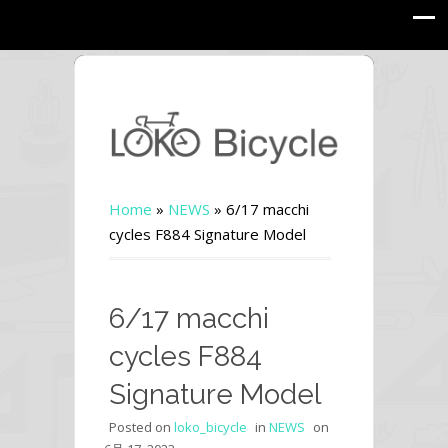
Home
»
NEWS
»
6/17 macchi
cycles F884 Signature Model
6/17 macchi
cycles F884
Signature Model
Posted on
loko_bicycle
in
NEWS
on