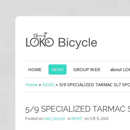
HOME
NEWS
GROUP RIDE
about L
Home
»
NEWS
»
5/9 SPECIALIZED TARMAC SL7 SP
5/9 SPECIALIZED TARMAC 
Posted on
loko_bicycle
in
NEWS
on
5月 9, 2026