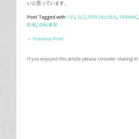
いと思っています。
Post Tagged with
105
,
SL7
,
SPECIALIZED
,
TARMAC
転車
,
自転車屋
←
Previous Post
If you enjoyed this article please consider sharing it!