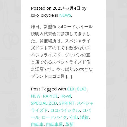
Posted on 2025年7月4日 by
loko_bicycle in
NEWS
.
昨日、新型Rovalロードホイール
説明＆試乗会に参加してきまし
た。開催場所は、スペシャライ
ズドストアの中でも数少ないス
ペシャライズド・ジャパンの直
営店であるスペシャライズド住
之江店です。やっぱりSの大きな
ブランドロゴに迎 […]
Post Tagged with
CLX
,
CLX3
,
NEW
,
RAPIDE
,
Roval
,
SPECIALIZED
,
SPRINT
,
スペシャ
ライズド
,
ロコバイシクル
,
ロバ
ール
,
ロードバイク
,
守山
,
滋賀
,
自転車
,
自転車屋
,
革新